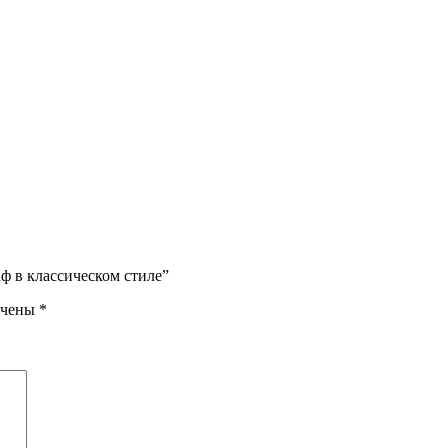
ф в классическом стиле”
ечены
*